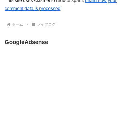
This site uses Akismet to reduce spam.
Learn how your
comment data is processed
.
ホーム
ライフログ
GoogleAdsense