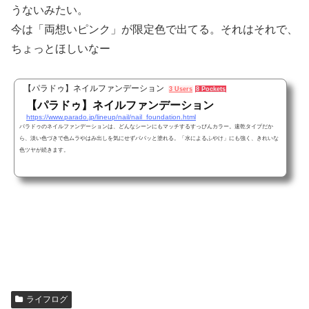
うないみたい。
今は「両想いピンク」が限定色で出てる。それはそれで、
ちょっとほしいなー
【パラドゥ】ネイルファンデーション
3 Users
8 Pockets
【パラドゥ】ネイルファンデーション
https://www.parado.jp/lineup/nail/nail_foundation.html
パラドゥのネイルファンデーションは、どんなシーンにもマッチするすっぴんカラー。速乾タイプだか
ら、淡い色づきで色ムラやはみ出しを気にせずパパッと塗れる。「水によるふやけ」にも強く、きれいな
色ツヤが続きます。
ライフログ