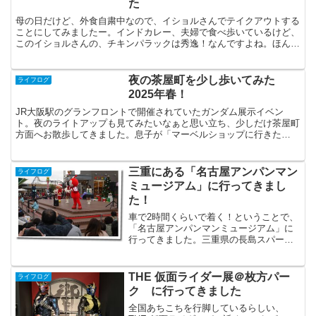
た
母の日だけど、外食自粛中なので、イショルさんでテイクアウトする
ことにしてみましたー。インドカレー、夫婦で食べ歩いているけど、
このイショルさんの、チキンパラックは秀逸！なんですよね。ほんま
やったら、たべにいきたいところですが！コロナ自粛のため...
夜の茶屋町を少し歩いてみた
ライフログ
2025年春！
JR大阪駅のグランフロントで開催されていたガンダム展示イベン
ト。夜のライトアップも見てみたいなぁと思い立ち、少しだけ茶屋町
方面へお散歩してきました。息子が「マーベルショップに行きた
い！」と言うので、HEP FIVEにも立ち寄ったり。結婚前は...
三重にある「名古屋アンパンマン
ライフログ
ミュージアム」に行ってきまし
た！
車で2時間くらいで着く！ということで、
「名古屋アンパンマンミュージアム」に
行ってきました。三重県の長島スパーラ
ンドの隣にあります。
THE 仮面ライダー展＠枚方パー
ライフログ
ク に行ってきました
全国あちこちを行脚しているらしい、