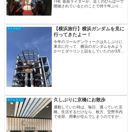
THE 仮面ライダーが、近くのひらぱーで
開催されているとのことで何十年ぶりか
に、ひらぱーに行ってきました。最近は
チケットはオンラインで買えちゃうので
楽ちんですね。車だと30分くらいでいけ
るんだけど、駐車場が...
【横浜旅行】横浜ガンダムを見に
ライフログ
行ってきたよー！
今年のゴールデンウィークは久しぶりに
東京に行って、横浜のガンダムをみよう
かーとダーリンと話をしていたのが3月の
はじめ。旧Twitterで、その話をツイート
したら、めっちゃ親切な方が、3月末で横
浜ガンダムの展示が終わりますよ！と教
えてくれまし...
久しぶりに京橋にお散歩
カフェタイム
通勤していた時は、毎日、通っていた京
橋。生活するだけなら、枚方、交野市内
で全部、用事が住んでしまうのですが先
日、山本太郎展に行ったのがきっかけ
で、たまには都会に出ないとなぁ・・・
と。子ども達の社会経験も、足らなさす