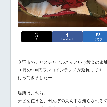
X
Facebook
はてブ
交野市のカリスチャペルさんという教会の敷
10月の500円ワンコインランチが延長して１
行ってきましたー！
場所はこちら。
ナビを使うと、田んぼの真ん中を走らされる