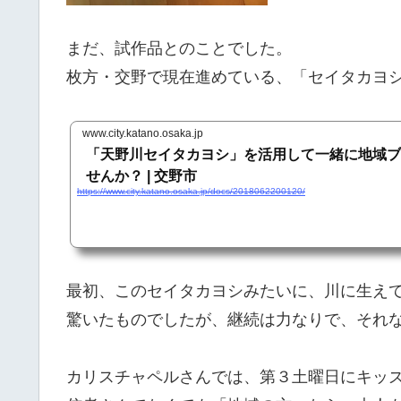
まだ、試作品とのことでした。
枚方・交野で現在進めている、「セイタカヨ
www.city.katano.osaka.jp
「天野川セイタカヨシ」を活用して一緒に地域ブ
せんか？ | 交野市
https://www.city.katano.osaka.jp/docs/2018062200120/
最初、このセイタカヨシみたいに、川に生え
驚いたものでしたが、継続は力なりで、それ
カリスチャペルさんでは、第３土曜日にキッ