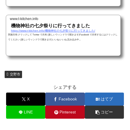
www.t-kitchen.info
機物神社の七夕祭りに行ってきました
https://www.t-kitchen.info/機物神社の七夕祭りに行ってきました/
関連共有:クリックして Twitter で共有 (新しいウィンドウで開きます)Facebook で共有するにはクリックし
てください (新しいウィンドウで開きます)いいね:いいね 読み込み中...
交野市
シェアする
X
Facebook
はてブ
LINE
Pinterest
コピー