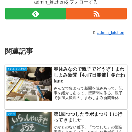
admin_kitchenをフォローする
admin_kitchen
関連記事
春休みなので親子でどうぞ！まわ
まわしよみ新聞
しよみ新聞【4月7日開催】＠たね
tane
みんなで集まって新聞を読みあって、記
事を紹介しあって、壁新聞を作る。親子
で参加大歓迎の、まわしよみ新聞春休み
バージョンを開催します。ハサミが正し
く使えたら、お子様だけでも参加OKで
す！開催概要日時：4月7日（日） 13:00
第1回つつしたラボまつり！に行
交野市
～15:00場所...
ってきました
かかとのない靴下、「つつした」の製造
販売をされている、つつしたラボ祭りさ