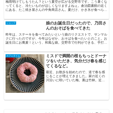
梅雨明けてしもうたん？という夏空が広がる交野市です。こう暑くな
ってくると、冷たいものがほしくなりますよねぇ。倉治図書館の近く
にある、たこ焼き屋さんの中角商店さん。夏だけ、かき氷が食べられ
るのですが。なんと、使っているのは、五六市で行列をなし...
娘のお誕生日だったので、乃田さ
ショップ
んのおそばを食べてきた
昨年は、ステーキを食べてみたいという娘のリクエストで、サンマル
クに行ったのですが、今年はなぜか、おそばを食べたいとのこと。お
誕生日にお蕎麦！という、和風な娘。交野市で行列ができる、手打そ
ばのお店。京阪交野線の郡津駅前にある、乃田さん。予約は...
ミスドで満開の桜もちっとドーナ
カフェタイム
ツをいただき、気分だけ春を感じ
てくるなど。
最近、お散歩を始めたので、道で春を感
じることが増えてきました。家の近くの
川沿いに咲いていた梅。裏は竹林。近い
ところなのに知らなかった。引きこもり
で１日1000歩しか歩かない日々だったの
で、ちょっと人間に戻ったような気がし
ます。そして、春なの...