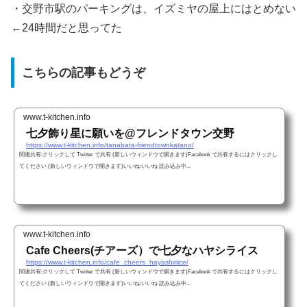
・交野市駅のパーキングは、イズミヤの屋上にはとめない
←24時間だと思ってた
こちらの記事もどうぞ
www.t-kitchen.info
七夕飾り星に願いを@フレンドタウン交野
https://www.t-kitchen.info/tanabata-friendtownkatano/
関連共有:クリックして Twitter で共有 (新しいウィンドウで開きます)Facebook で共有するにはクリックし
てください (新しいウィンドウで開きます)いいね:いいね 読み込み中...
www.t-kitchen.info
Cafe Cheers(チアーズ）で七夕なハヤシライス
https://www.t-kitchen.info/cafe_cheers_hayashiriice/
関連共有:クリックして Twitter で共有 (新しいウィンドウで開きます)Facebook で共有するにはクリックし
てください (新しいウィンドウで開きます)いいね:いいね 読み込み中...