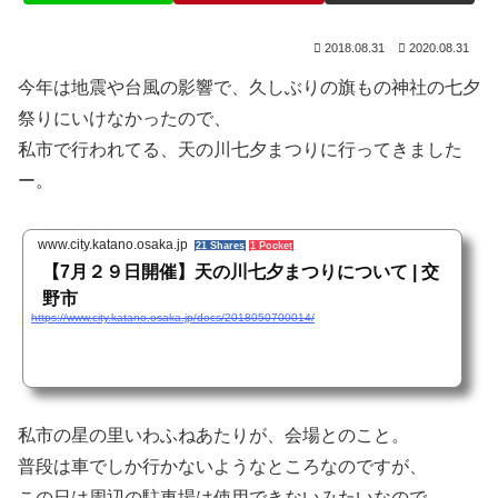
2018.08.31
2020.08.31
今年は地震や台風の影響で、久しぶりの旗もの神社の七夕
祭りにいけなかったので、
私市で行われてる、天の川七夕まつりに行ってきました
ー。
www.city.katano.osaka.jp
21 Shares
1 Pocket
【7月２９日開催】天の川七夕まつりについて | 交
野市
https://www.city.katano.osaka.jp/docs/2018050700014/
私市の星の里いわふねあたりが、会場とのこと。
普段は車でしか行かないようなところなのですが、
この日は周辺の駐車場は使用できないみたいなので、