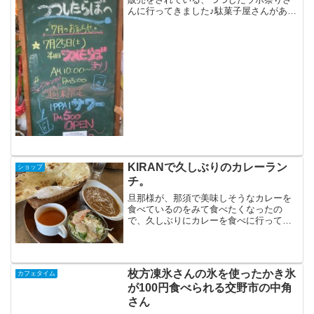
んに行ってきました♪駄菓子屋さんがある
ので、子ども達は常連ですが、私は久し
ぶりの訪問。ドライフルーツ入りのポン
菓子屋さんとか、ステーキのキッチンカ
ーが来ていたり店内では...
KIRANで久しぶりのカレーラン
ショップ
チ。
旦那様が、那須で美味しそうなカレーを
食べているのをみて食べたくなったの
で、久しぶりにカレーを食べに行ってき
ました。交野ドーム（いきいきランド）
の向かいにある、KIRANさんへ。オープ
ンして3年目ぐらいになるのかな。なんか
機会がなくて行かなか...
枚方凍氷さんの氷を使ったかき氷
カフェタイム
が100円食べられる交野市の中角
さん