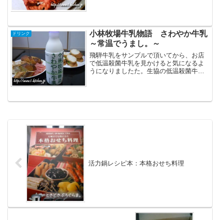
ランジュリーが増えてきているのも驚き
です。既存のパンメーカーも、意識して
いるのか、ハード系やちょっとこだわっ
たパンを作るようになって...
小林牧場牛乳物語 さわやか牛乳
ドリンク
～常温でうまし。～
飛騨牛乳をサンプルで頂いてから、お店
で低温殺菌牛乳を見かけると気になるよ
うになりましたた。生協の低温殺菌牛乳
は、味がフツー。製造元がメグミルクだ
ったという、おまけつきで愕然。カタロ
グショッピング(?)の難しいところです。
活力鍋レシピ本：本格おせち料理