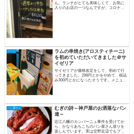
ん。ランチがとても美味しくて、お気に
入りのお店の一つなんですが、コロナ自
粛で、3か月ほど行けてない・・・(コー
ヒーもおいしい）この投稿をInstagramで
見るカフェチアーズ(@cafe_cheers)が
シ...
ラムの串焼き(アロスティチーニ)
フード
を初めていただいてきました＠サ
イゼリア
サイゼリアが価格改定をして、初めて行
ってきました。299円とかをやめて、税込
み300円とかになったそうです。メニュー
によっては切り上げたものもあるけれ
ど、逆に切り下げたメニューもあるんだ
とか。1円を用意しなくてもよくなったり
するのかな。メニ...
むぎの詩～神戸屋のお洒落なパン
パン屋さん
達～
近江八幡のカンパーニュ事件を受けてか
ら、かなりあちこちのパン屋さん巡りを
楽しんでいます。実は交野近辺でもブー