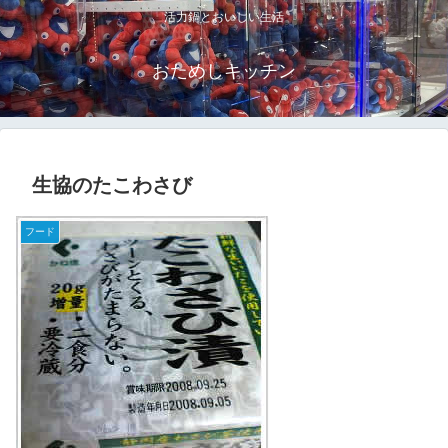
活力鍋とおいしい生活
おためしキッチン
生協のたこわさび
フード