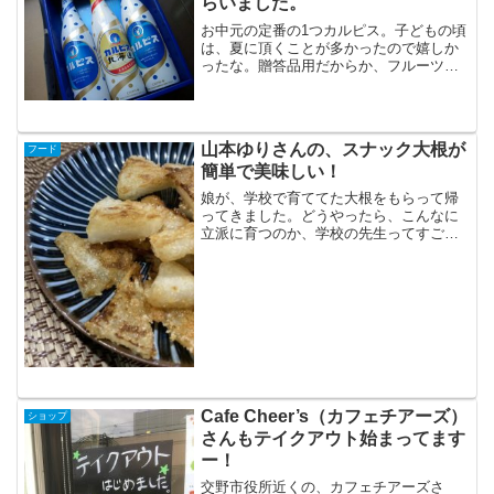
らいました。
お中元の定番の1つカルピス。子どもの頃
は、夏に頂くことが多かったので嬉しか
ったな。贈答品用だからか、フルーツカ
ルピスなんていう高級品も入っていた
り。結婚してからは、お中元、お歳暮の
やりとりもない会社だったのでとんと飲
んでいなかったのですが。
山本ゆりさんの、スナック大根が
フード
簡単で美味しい！
娘が、学校で育ててた大根をもらって帰
ってきました。どうやったら、こんなに
立派に育つのか、学校の先生ってすごい
ですよね。このままでは、冷蔵庫に入ら
ないのでカットして冷蔵庫へ。そんな時
にTwitterで流れてきた、山本ゆりさんの
スナック大根。①...
Cafe Cheer’s（カフェチアーズ）
ショップ
さんもテイクアウト始まってます
ー！
交野市役所近くの、カフェチアーズさ