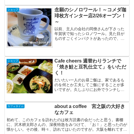
念願のシノロワール！～コメダ珈
ショップ
琲枚方インター店2/26オープン！
～
以前、主人の会社の同僚さんが下さった
年賀状で知ったシロノワール。見た目が
ものすごくインパクトがあったので、す
ごく気になっていた一品でした。名古屋
が本拠地のコメダ珈琲店なので、関西で
は食べられないのよねぇ、とずっと思っ
ていたのですが、2月26...
Cafe cheers 週替わりランチで
ショップ
「焼き鮭と豆乳仕立て」をいただ
く！
だいたい一人のお昼ご飯は、家であるも
のを何とか工夫してご飯にすることが多
いですが。久しぶりにお外でランチして
きました。古賀にいた時は1000円出せ
ば、行けるお店がたくさんあったので、
ランチには不自由しなかったですが、交
about a coffee 宮之阪の大好き
カフェタイム
野市は、ひとりで入って...
なカフェ
初めて、このカフェを訪れたのは枚方読書の会だったと思う。書棚
に、沢木耕太郎さんの、深夜特急をみつけて、「お！」と思ったのが
懐かしい。その後、時々、訪れてはいたのですが。大阪を離れてすっ