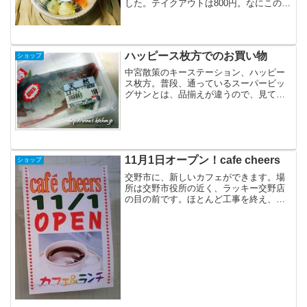
した。テイクアウトは800円。なにこの、
かわいいパッケージ！ランチにお味噌汁
がついていました。自転車のカゴにいれ
ていましたが、お味噌汁も倒れず、すご
い安定感。カフェラン...
ハッピース枚方でのお買い物
ショップ
中宮散策のキーステーション、ハッピー
ス枚方。普段、通っているスーパービッ
グサンとは、品揃えが違うので、見てい
るだけでも楽しいのですが、今回は1000
円を買わなければなりません。
11月1日オープン！cafe cheers
ショップ
交野市に、新しいカフェができます。場
所は交野市役所の近く、ラッキー交野店
の目の前です。ほとんど工事を終え、今
は内装をしてる感じでした。カフェチア
ーズ。ちょっと、ある筋(どんな？)に聞い
たところ、交野の「おり姫ベーカリー」
と関連があるんだとか...