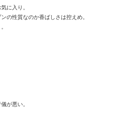
お気に入り。
ブンの性質なのか香ばしさは控えめ。
り。
行儀が悪い。