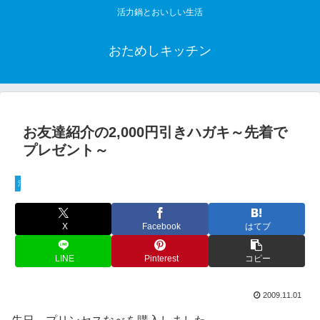
活力鍋とおいしい生活
おためしキッチン
お友達紹介の2,000円引きハガキ～先着で
プレゼント～
活力鍋
X
Facebook
はてブ
LINE
Pinterest
コピー
2009.11.01