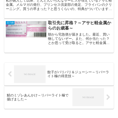
私が購入して以降、どんどんいろんなサービスが増えているアサヒ軽
金属。メルマガの発行、プリンセス倶楽部の発足、フライパンのクリ
ーニング。買うの早まった？と思うくらいの、特典がついています
し・・・今回、メールマガジンで届いた情報は、本当に衝撃的...
取引先に昇格？～アサヒ軽金属か
活力鍋
らのお歳暮～
朝から宅急便が届きました。最近、買い
物してないぞー。また、何か当たった？
とか思って受け取ると。アサヒ軽金属工
業から。
餃子がパリパリ＆ジューシー～リバーラ
イト極の得意技～
鯖のミゾレあんかけ～リバーライト極で
揚げました～