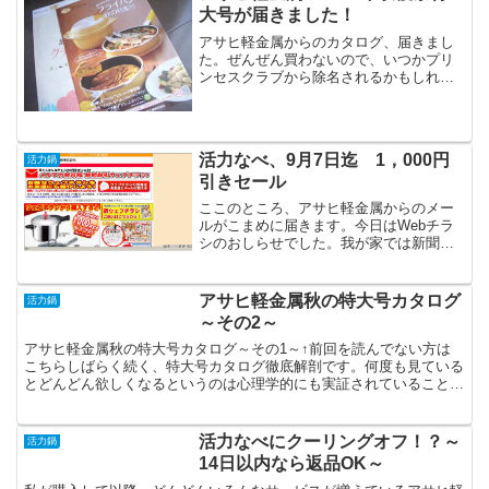
大号が届きました！
アサヒ軽金属からのカタログ、届きまし
た。ぜんぜん買わないので、いつかプリ
ンセスクラブから除名されるかもしれま
せん。今回は、ちょっと抑えた感じの秋
色な封筒。薄さから判断して、ごはんの
時間は無くて、カタログだけのようで
す。
活力なべ、9月7日迄 1，000円
活力鍋
引きセール
ここのところ、アサヒ軽金属からのメー
ルがこまめに届きます。今日はWebチラ
シのおしらせでした。我が家では新聞を
とっていないので、貴重なちらしです。
過去のちらしは、いろいろあるんです
が、最近は無くて。何と、このWebチラ
アサヒ軽金属秋の特大号カタログ
活力鍋
シから5,000円以上...
～その2～
アサヒ軽金属秋の特大号カタログ～その1～↑前回を読んでない方は
こちらしばらく続く、特大号カタログ徹底解剖です。何度も見ている
とどんどん欲しくなるというのは心理学的にも実証されていることな
ので、すっかり術中にはまっているのかもしれません。ワイ...
活力なべにクーリングオフ！？～
活力鍋
14日以内なら返品OK～