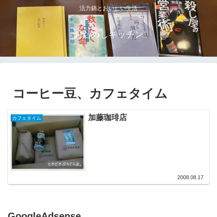
活力鍋とおいしい生活
おためしキッチン
コーヒー豆、カフェタイム
加藤珈琲店
カフェタイム
2008.08.17
GoogleAdsense