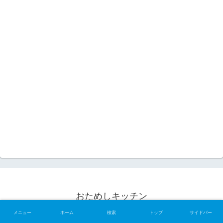
おためしキッチン
© 2008 おためしキッチン.
メニュー
ホーム
検索
トップ
サイドバー