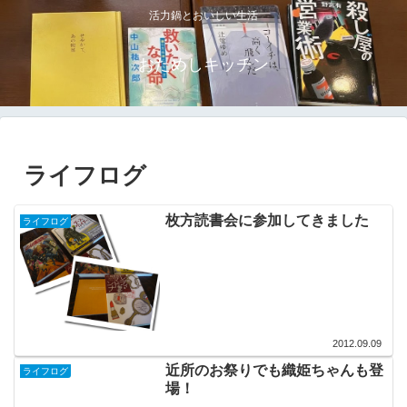
活力鍋とおいしい生活
おためしキッチン
ライフログ
枚方読書会に参加してきました
ライフログ
2012.09.09
近所のお祭りでも織姫ちゃんも登
ライフログ
場！