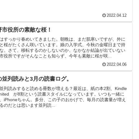
2022.04.12
野市役所の素敵な桜！
はすっかり春めいてきました。朝晩は、まだ肌寒いですが、外に
と桜がたくさん咲いています。娘の入学式、今秋の金曜日まで持
な。さて、移転するのかしないのか、なかなか結論が出ていない
市役所ですがそんなことも知らず、今年も素敵に桜が咲...
2022.04.06
の並列読みと3月の読書ログ。
並列読みすると読める冊数が増える？最近は、紙の本2割、Kindle
limited が8割という読書スタイルになっています。いつも一緒に
、iPhoneちゃん。多分、この子のおかげで、毎月の読書量が増え
るのだとは思います並列読...