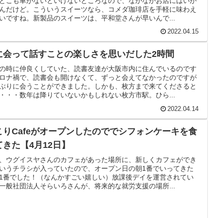
どこも車がないといけないところなので、なかなかお店にはいか
んだけど。こういうスイーツなら、コメダ珈琲店を手軽に味わえ
いですね。新製品のスイーツは、平和堂さんが早いんで...
2022.04.15
に会って話すことの楽しさを思いだした2時間
の時に仲良くしていた、読書友達が大阪市内に住んでいるのです
ロナ禍で、読書会も開けなくて、ずっと会えてなかったのですが
ぶりに会うことができました。しかも、枚方まで来てくださると
・・・数年は降りていないかもしれない枚方市駅。ひら...
2022.04.14
こりCafeがオープンしたのででシフォンケーキを食
てきた【4月12日】
、ウグイスヤさんのカフェがあった場所に、新しくカフェができ
いうチラシが入っていたので、オープン日の朝1番でいってきた
1番でした！（なんかすごい嬉しい）放課後デイを運営されてい
一般社団法人そらいろさんが、将来的な就労支援の場所...