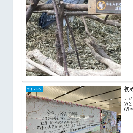
初
ライフログ
ナジ
須どう
(@n