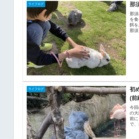
那
ライフログ
那須
を食
餌を
那須
初
ライフログ
(前
今回
の大
前に
で、