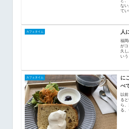
と、
ない
てい
人
カフェタイム
福岡
がコ
久し
いう
に
カフェタイム
べ
以前
ると
ら、
る、