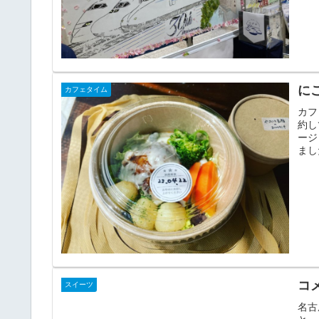
に
カフェタイム
カフ
約し
ージ
まし
コ
スイーツ
名古