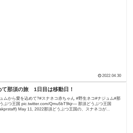
2022.04.30
めて那須の旅 1日目は移動日！
ュムから愛を込めて?#スナネコ赤ちゃん #野生ネコ#ナジュム#那
ぶつ王国 pic.twitter.com/Qmu5bT9kjr— 那須どうぶつ王国
akprstaff) May 11, 2022那須どうぶつ王国の、スナネコが...