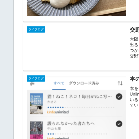
交
ライフログ
大阪
出る
つか
交野
本
ライフログ
本を
Un
いる
てい