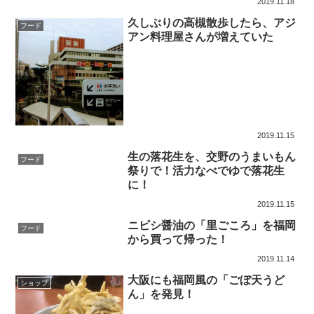
2019.11.18
久しぶりの高槻散歩したら、アジ
フード
アン料理屋さんが増えていた
2019.11.15
生の落花生を、交野のうまいもん
フード
祭りで！活力なべでゆで落花生
に！
2019.11.15
ニビシ醤油の「里ごころ」を福岡
フード
から買って帰った！
2019.11.14
大阪にも福岡風の「ごぼ天うど
ショップ
ん」を発見！