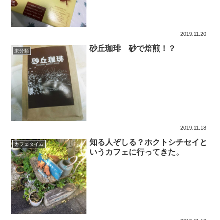
2019.11.20
砂丘珈琲 砂で焙煎！？
未分類
2019.11.18
知る人ぞしる？ホクトシチセイと
カフェタイム
いうカフェに行ってきた。