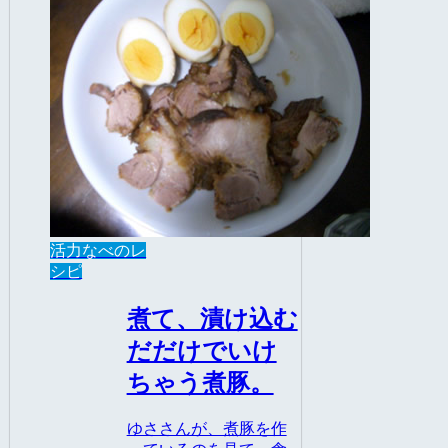
活力なべのレ
シピ
煮て、漬け込む
だだけでいけ
ちゃう煮豚。
ゆささんが、煮豚を作