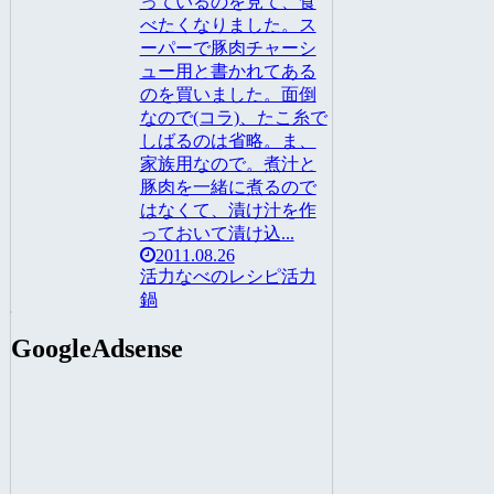
っているのを見て、食
べたくなりました。ス
ーパーで豚肉チャーシ
ュー用と書かれてある
のを買いました。面倒
なので(コラ)、たこ糸で
しばるのは省略。ま、
家族用なので。煮汁と
豚肉を一緒に煮るので
はなくて、漬け汁を作
っておいて漬け込...
2011.08.26
活力なべのレシピ
活力
鍋
GoogleAdsense