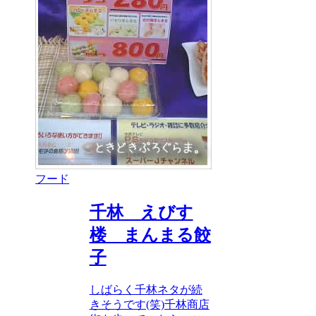
フード
千林 えびす
楼 まんまる餃
子
しばらく千林ネタが続
きそうです(笑)千林商店