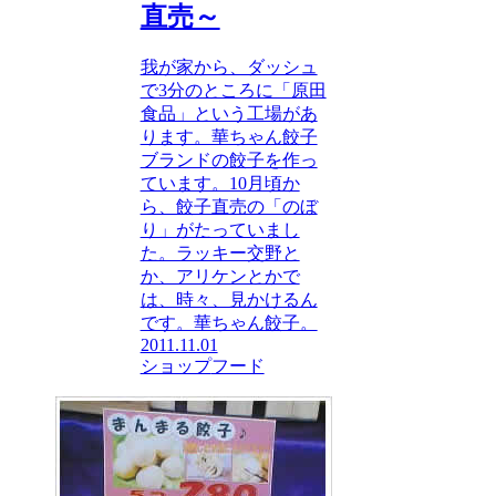
直売～
我が家から、ダッシュ
で3分のところに「原田
食品」という工場があ
ります。華ちゃん餃子
ブランドの餃子を作っ
ています。10月頃か
ら、餃子直売の「のぼ
り」がたっていまし
た。ラッキー交野と
か、アリケンとかで
は、時々、見かけるん
です。華ちゃん餃子。
2011.11.01
ショップ
フード