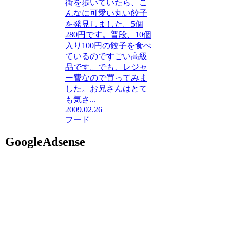
街を歩いていたら、こ
んなに可愛い丸い餃子
を発見しました。5個
280円です。普段、10個
入り100円の餃子を食べ
ているのですごい高級
品です。でも、レジャ
ー費なので買ってみま
した。お兄さんはとて
も気さ...
2009.02.26
フード
GoogleAdsense