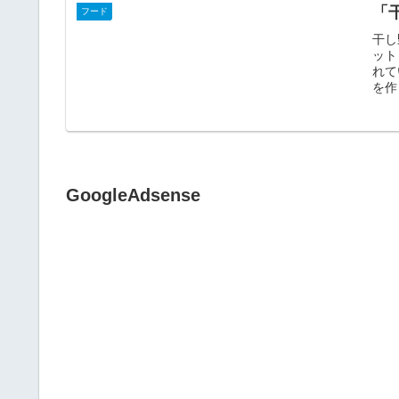
「
フード
干し
ット
れて
を作
GoogleAdsense