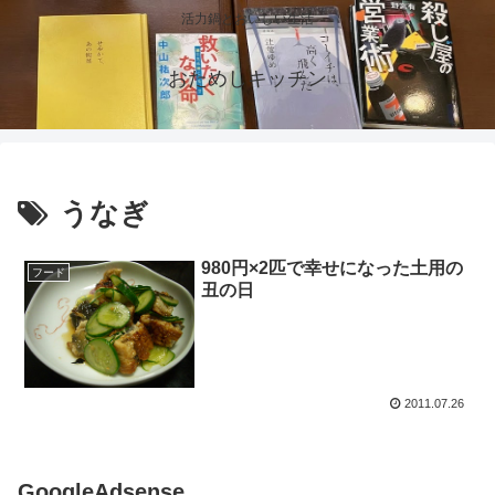
活力鍋とおいしい生活
おためしキッチン
うなぎ
980円×2匹で幸せになった土用の
フード
丑の日
2011.07.26
GoogleAdsense