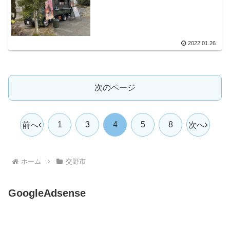
2022.01.26
次のページ
1
3
4
5
8
前へ
次へ
ホーム
交野市
GoogleAdsense