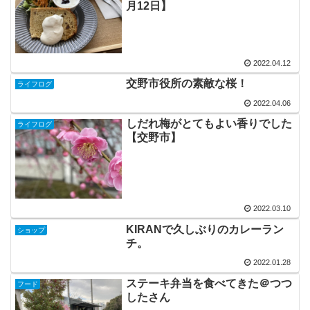
月12日】
2022.04.12
交野市役所の素敵な桜！
ライフログ
2022.04.06
しだれ梅がとてもよい香りでした
ライフログ
【交野市】
2022.03.10
KIRANで久しぶりのカレーラン
ショップ
チ。
2022.01.28
ステーキ弁当を食べてきた＠つつ
フード
したさん